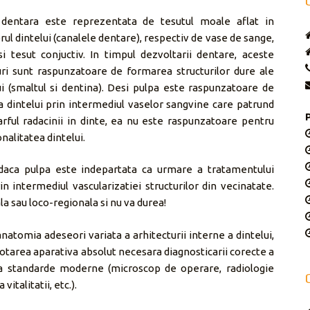
 dentara este reprezentata de tesutul moale aflat in
orul dintelui (canalele dentare), respectiv de vase de sange,
si tesut conjuctiv. In timpul dezvoltarii dentare, aceste
uri sunt raspunzatoare de formarea structurilor dure ale
ui (smaltul si dentina). Desi pulpa este raspunzatoare de
ia dintelui prin intermediul vaselor sangvine care patrund
arful radacinii in dinte, ea nu este raspunzatoare pentru
nalitatea dintelui.
daca pulpa este indepartata ca urmare a tratamentului
n intermediul vascularizatiei structurilor din vecinatate.
a sau loco-regionala si nu va durea!
tomia adeseori variata a arhitecturii interne a dintelui,
dotarea aparativa absolut necesara diagnosticarii corecte a
 la standarde moderne (microscop de operare, radiologie
italitatii, etc.).