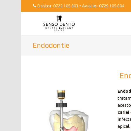
Dristor:
0722 105 803
• Aviatiei:
0729 105 804
Endodontie
En
Endod
tratam
acesto
cariei
infect
apical.