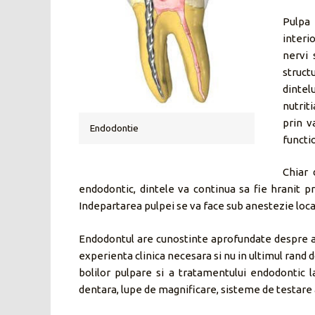
Pulpa
interi
nervi 
struct
dintel
nutrit
prin v
Endodontie
functio
Chiar 
endodontic, dintele va continua sa fie hranit pri
Indepartarea pulpei se va face sub anestezie local
Endodontul are cunostinte aprofundate despre ana
experienta clinica necesara si nu in ultimul rand 
bolilor pulpare si a tratamentului endodontic
dentara, lupe de magnificare, sisteme de testare a v