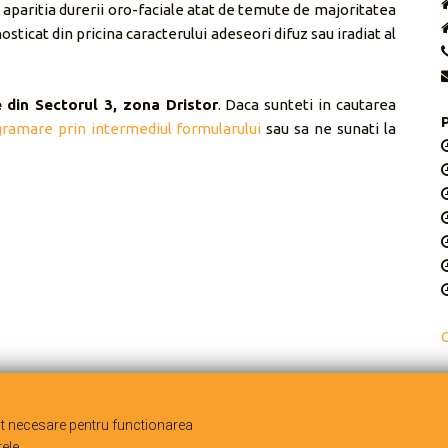
 aparitia durerii oro-faciale atat de temute de majoritatea
osticat din pricina caracterului adeseori difuz sau iradiat al
 din Sectorul 3, zona Dristor
. Daca sunteti in cautarea
ramare prin intermediul formularului
sau sa ne sunati la
C
ct necesare pentru functionarea
o
. Toate drepturile rezervate.
Design web, SEO si Promovare web realizate
ele.