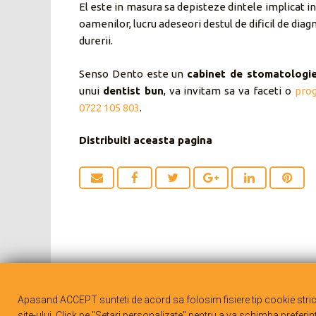
El este in masura sa depisteze dintele implicat in
oamenilor, lucru adeseori destul de dificil de diagn
durerii.
Senso Dento este un
cabinet de stomatologie
unui
dentist bun
, va invitam sa va faceti o
prog
0722 105 803
.
Distribuiti aceasta pagina
Apasand ACCEPT sunteti de acord sa folosim fisiere tip cookie stri
©
SensoDent
site-ului. Click pe "Setari personalizate" pentru a va schimba preferint