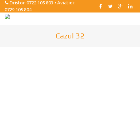
Dristor:
0722 105 803
• Aviatiei:
0729 105 804
Cazul 32