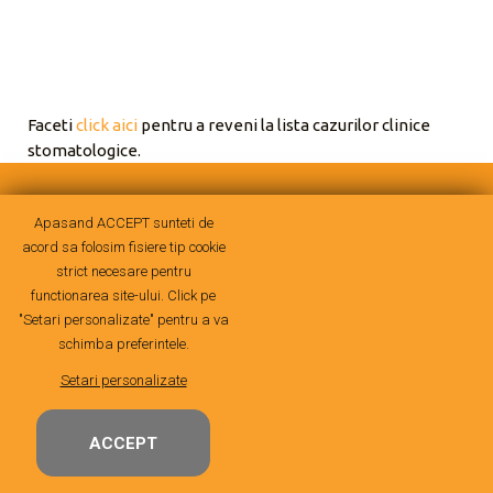
Faceti
click aici
pentru a reveni la lista cazurilor clinice
stomatologice.
©
SensoDento
. Toate drepturile rezervate.
Design web, SEO si
Apasand ACCEPT sunteti de
Promovare web realizate de MagicServ
.
Politica de confidentialitate / Politica cookie / GDPR
acord sa folosim fisiere tip cookie
strict necesare pentru
functionarea site-ului. Click pe
"Setari personalizate" pentru a va
schimba preferintele.
Setari personalizate
ACCEPT