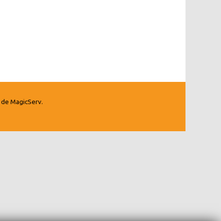
 de MagicServ
.