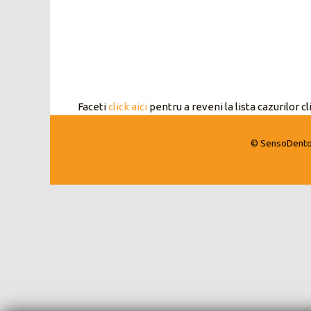
Faceti
click aici
pentru a reveni la lista cazurilor c
©
SensoDent