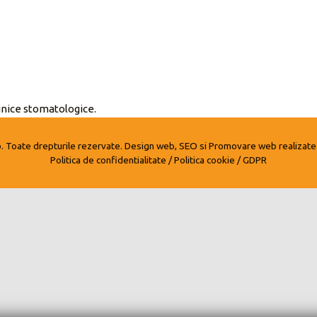
linice stomatologice.
o
. Toate drepturile rezervate.
Design web, SEO si Promovare web realizate
Politica de confidentialitate / Politica cookie / GDPR